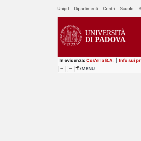
Passa
Unipd
Dipartimenti
Centri
Scuole
B
a
contenuto
principale
In evidenza:
Cos'e' la B.A.
|
Info sui p
MENU
Menu