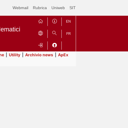
Webmail
Rubrica
Uniweb
SIT
EN
lematici
FR
ne
|
Utility
|
Archivio news
|
ApEx
Contrai
Espandi