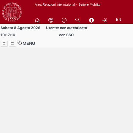
Passa
Area Relazioni Internazionali - Settore Mobility
a
contenuto
EN
principale
Sabato 8 Agosto 2026
Utente: non autenticato
10:17:16
con SSO
MENU
Menu
Contrai
Espandi
Buddy volontari
cercansi