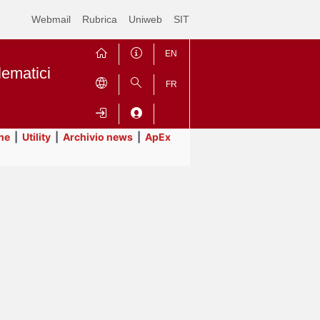
Webmail
Rubrica
Uniweb
SIT
EN
lematici
FR
ne
|
Utility
|
Archivio news
|
ApEx
Contrai
Espandi