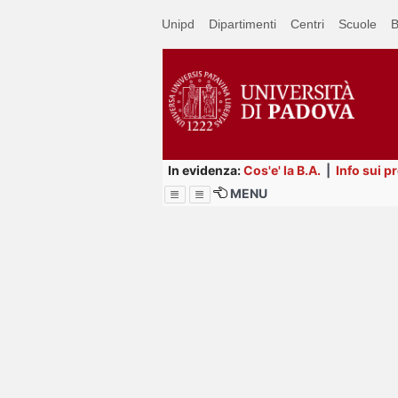
Passa
Unipd
Dipartimenti
Centri
Scuole
B
a
contenuto
principale
In evidenza:
Cos'e' la B.A.
|
Info sui p
MENU
Menu