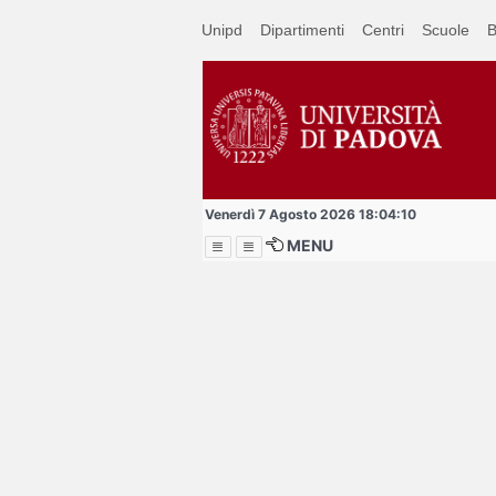
Passa
Unipd
Dipartimenti
Centri
Scuole
B
a
contenuto
principale
Venerdì 7 Agosto 2026 18:04:10
MENU
Menu
Buddy vol
cercansi