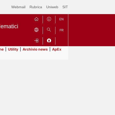
Webmail
Rubrica
Uniweb
SIT
EN
lematici
FR
ne
|
Utility
|
Archivio news
|
ApEx
Contrai
Espandi