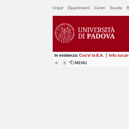
Passa
Unipd
Dipartimenti
Centri
Scuole
B
a
contenuto
principale
In evidenza:
Cos'e' la B.A.
|
Info sui p
MENU
Menu