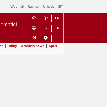
Webmail
Rubrica
Uniweb
SIT
EN
lematici
FR
ne
|
Utility
|
Archivio news
|
ApEx
Contrai
Espandi