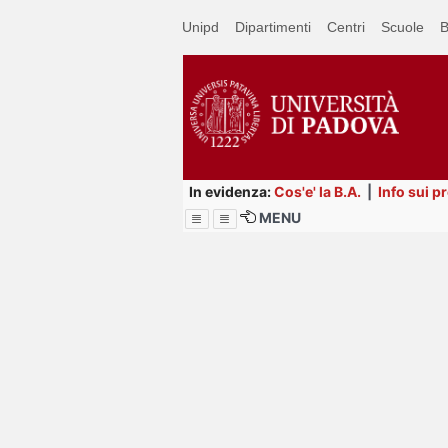
Passa
Unipd
Dipartimenti
Centri
Scuole
B
a
contenuto
principale
In evidenza:
Cos'e' la B.A.
|
Info sui p
MENU
Menu