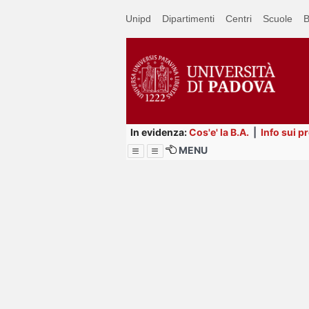
Passa
Unipd
Dipartimenti
Centri
Scuole
B
a
contenuto
principale
In evidenza:
Cos'e' la B.A.
|
Info sui p
MENU
Menu