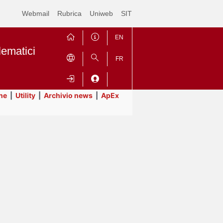
Webmail
Rubrica
Uniweb
SIT
EN
lematici
FR
ne
|
Utility
|
Archivio news
|
ApEx
Contrai
Espandi