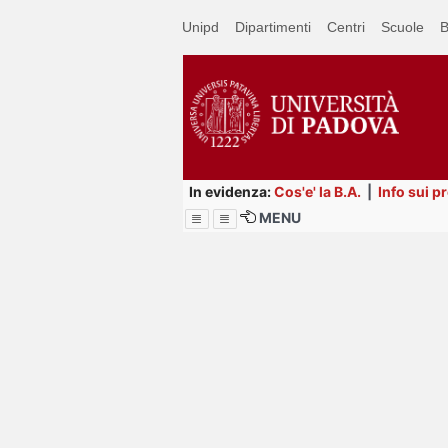
Passa
Unipd
Dipartimenti
Centri
Scuole
B
a
contenuto
principale
In evidenza:
Cos'e' la B.A.
|
Info sui p
MENU
Menu