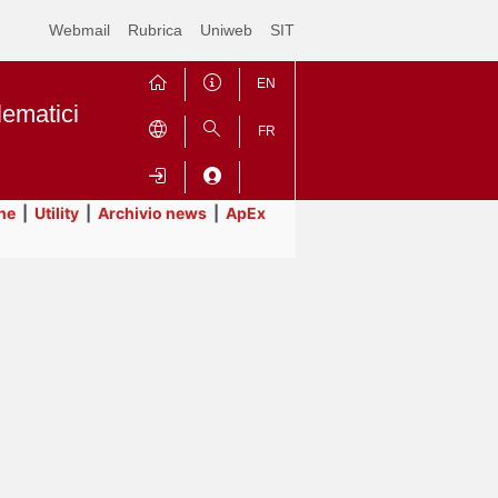
Webmail
Rubrica
Uniweb
SIT
EN
lematici
FR
ne
|
Utility
|
Archivio news
|
ApEx
Contrai
Espandi