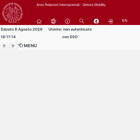
Passa
Area Relazioni Internazionali - Settore Mobility
a
contenuto
EN
principale
Sabato 8 Agosto 2026
Utente: non autenticato
18:11:14
con SSO
MENU
Menu
Contrai
Espandi
Buddy volontari
cercansi