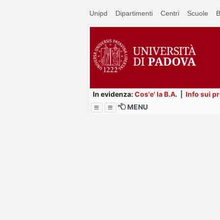
Passa
Unipd
Dipartimenti
Centri
Scuole
B
a
contenuto
principale
In evidenza:
Cos'e' la B.A.
|
Info sui p
MENU
Menu