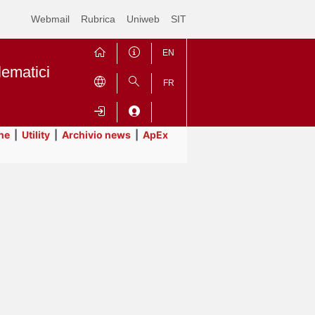
Webmail
Rubrica
Uniweb
SIT
EN
lematici
FR
ne
|
Utility
|
Archivio news
|
ApEx
Contrai
Espandi