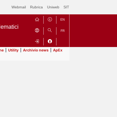
Webmail
Rubrica
Uniweb
SIT
EN
lematici
FR
ne
|
Utility
|
Archivio news
|
ApEx
Contrai
Espandi