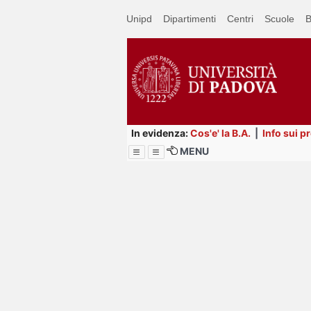
Passa
Unipd
Dipartimenti
Centri
Scuole
B
a
contenuto
principale
In evidenza:
Cos'e' la B.A.
|
Info sui p
MENU
Menu