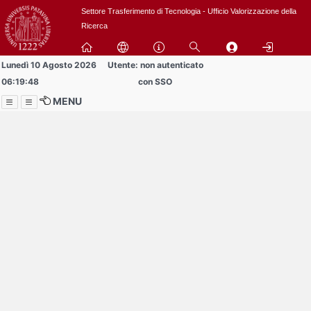
Passa
Settore Trasferimento di Tecnologia - Ufficio Valorizzazione della
a
Ricerca
contenuto
principale
Lunedì 10 Agosto 2026
Utente: non autenticato
06:19:48
con SSO
MENU
Menu
Contrai
Espandi
Al momento non ci sono
comunicazioni
in pubblicazione!