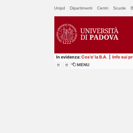
Passa
Unipd
Dipartimenti
Centri
Scuole
B
a
contenuto
principale
In evidenza:
Cos'e' la B.A.
|
Info sui p
MENU
Menu