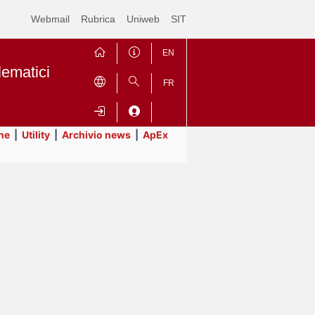
Webmail
Rubrica
Uniweb
SIT
EN
lematici
FR
ne
|
Utility
|
Archivio news
|
ApEx
Contrai
Espandi