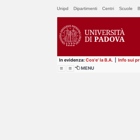
Passa
Unipd
Dipartimenti
Centri
Scuole
B
a
contenuto
principale
In evidenza:
Cos'e' la B.A.
|
Info sui p
MENU
Menu