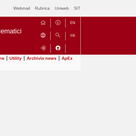
Webmail
Rubrica
Uniweb
SIT
EN
lematici
FR
ne
|
Utility
|
Archivio news
|
ApEx
Contrai
Espandi