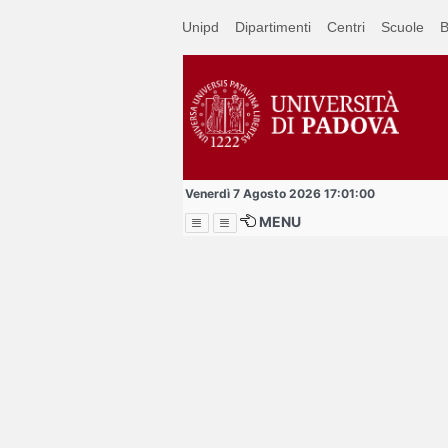
Passa
Unipd
Dipartimenti
Centri
Scuole
B
a
contenuto
principale
Venerdì 7 Agosto 2026 17:01:00
MENU
Menu
Buddy vol
cercansi