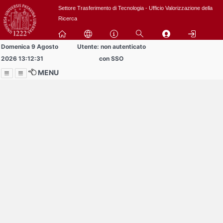
Passa
Settore Trasferimento di Tecnologia - Ufficio Valorizzazione della
a
Ricerca
contenuto
principale
Domenica 9 Agosto
Utente: non autenticato
2026 13:12:31
con SSO
MENU
Menu
Contrai
Espandi
Al momento non ci sono
comunicazioni
in pubblicazione!