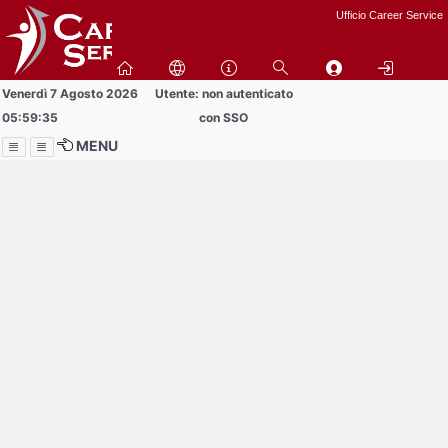
Passa
Ufficio Career Service
a
contenuto
principale
Venerdì 7 Agosto 2026
Utente: non autenticato
05:59:35
con SSO
MENU
Menu
Contrai
Espandi