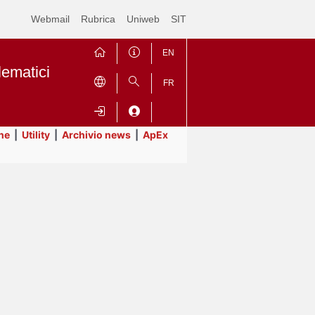
Webmail
Rubrica
Uniweb
SIT
EN
lematici
FR
ne
|
Utility
|
Archivio news
|
ApEx
Contrai
Espandi