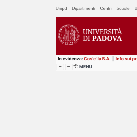
Passa
Unipd
Dipartimenti
Centri
Scuole
B
a
contenuto
principale
In evidenza:
Cos'e' la B.A.
|
Info sui p
MENU
Menu