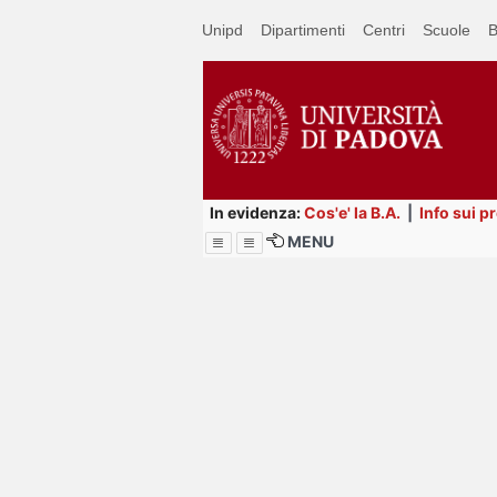
Passa
Unipd
Dipartimenti
Centri
Scuole
B
a
contenuto
principale
In evidenza:
Cos'e' la B.A.
|
Info sui p
MENU
Menu