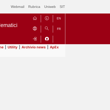
Webmail
Rubrica
Uniweb
SIT
EN
lematici
FR
ne
|
Utility
|
Archivio news
|
ApEx
Contrai
Espandi