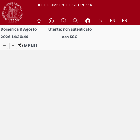
Passa
UFFICIO AMBIENTE E SICUREZZA
a
contenuto
EN
FR
principale
Domenica 9 Agosto
Utente: non autenticato
2026 14:26:46
con SSO
MENU
Menu
Contrai
Espandi