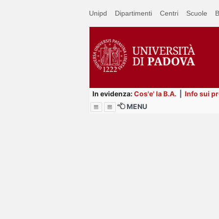
Passa
Unipd
Dipartimenti
Centri
Scuole
B
a
contenuto
principale
In evidenza:
Cos'e' la B.A.
|
Info sui p
MENU
Menu