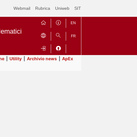
Webmail
Rubrica
Uniweb
SIT
EN
lematici
FR
ne
|
Utility
|
Archivio news
|
ApEx
Contrai
Espandi