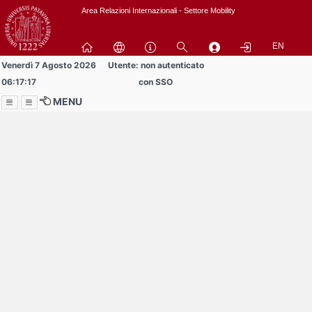
Passa
Area Relazioni Internazionali - Settore Mobility
a
contenuto
EN
principale
Venerdì 7 Agosto 2026
Utente: non autenticato
06:17:17
con SSO
MENU
Menu
Contrai
Espandi
Buddy volontari
cercansi