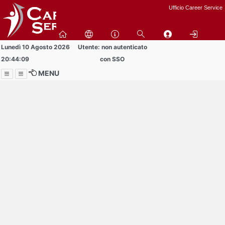
Passa
Ufficio Career Service
a
contenuto
principale
Lunedì 10 Agosto 2026
Utente: non autenticato
20:44:09
con SSO
MENU
Menu
Contrai
Espandi