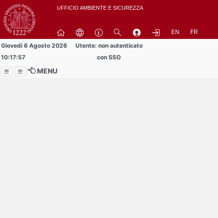
Passa
UFFICIO AMBIENTE E SICUREZZA
a
contenuto
EN
FR
principale
Giovedì 6 Agosto 2026
Utente: non autenticato
10:17:57
con SSO
MENU
Menu
Contrai
Espandi