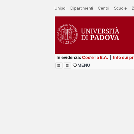
Passa
Unipd
Dipartimenti
Centri
Scuole
B
a
contenuto
principale
In evidenza:
Cos'e' la B.A.
|
Info sui p
MENU
Menu