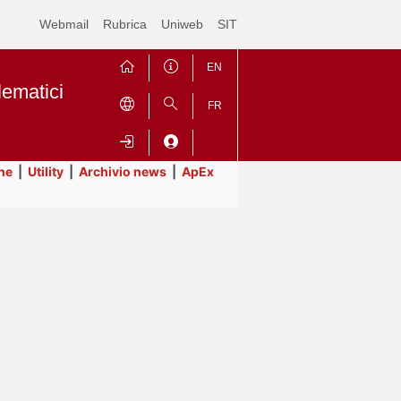
Webmail
Rubrica
Uniweb
SIT
EN
lematici
FR
ne
|
Utility
|
Archivio news
|
ApEx
Contrai
Espandi