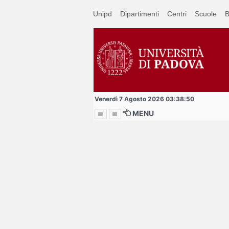
Passa
Unipd
Dipartimenti
Centri
Scuole
B
a
contenuto
principale
Venerdì 7 Agosto 2026 03:38:50
MENU
Menu