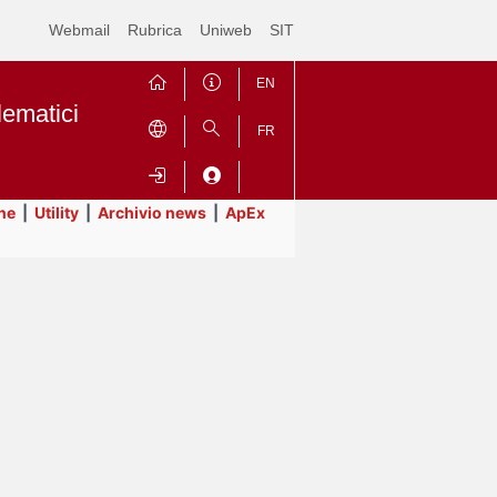
Webmail
Rubrica
Uniweb
SIT
EN
lematici
FR
ne
|
Utility
|
Archivio news
|
ApEx
Contrai
Espandi