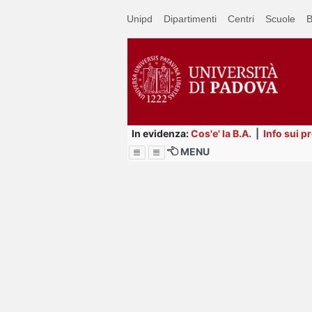
Passa
Unipd
Dipartimenti
Centri
Scuole
B
a
contenuto
principale
In evidenza:
Cos'e' la B.A.
|
Info sui p
MENU
Menu