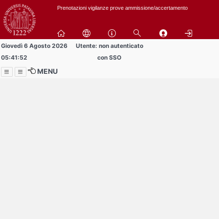
Passa
Prenotazioni vigilanze prove ammissione/accertamento
a
contenuto
principale
Giovedì 6 Agosto 2026
Utente: non autenticato
05:41:52
con SSO
MENU
Menu
Contrai
Espandi
Al momento non ci sono
comunicazioni
in pubblicazione!