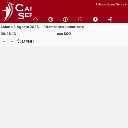
Passa
Ufficio Career Service
a
contenuto
principale
Sabato 8 Agosto 2026
Utente: non autenticato
08:46:13
con SSO
MENU
Menu
Contrai
Espandi