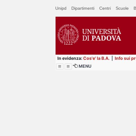
Passa
Unipd
Dipartimenti
Centri
Scuole
B
a
contenuto
principale
In evidenza:
Cos'e' la B.A.
|
Info sui p
MENU
Menu