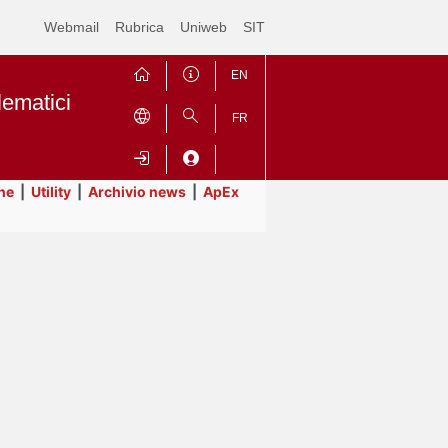
Webmail
Rubrica
Uniweb
SIT
EN
lematici
FR
ne
|
Utility
|
Archivio news
|
ApEx
Contrai
Espandi