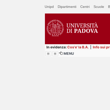
Passa
Unipd
Dipartimenti
Centri
Scuole
B
a
contenuto
principale
In evidenza:
Cos'e' la B.A.
|
Info sui p
MENU
Menu