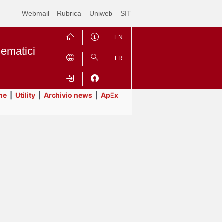
Webmail
Rubrica
Uniweb
SIT
EN
lematici
FR
ne
|
Utility
|
Archivio news
|
ApEx
Contrai
Espandi