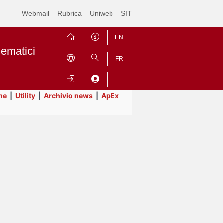
Webmail
Rubrica
Uniweb
SIT
EN
lematici
FR
ne
|
Utility
|
Archivio news
|
ApEx
Contrai
Espandi