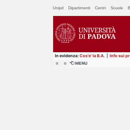
Passa
Unipd
Dipartimenti
Centri
Scuole
B
a
contenuto
principale
In evidenza:
Cos'e' la B.A.
|
Info sui p
MENU
Menu