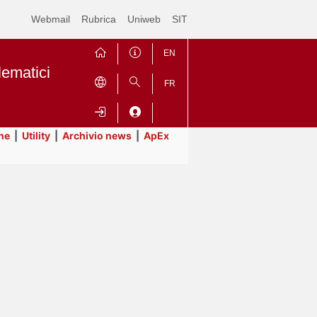
Webmail
Rubrica
Uniweb
SIT
EN
lematici
FR
ne
|
Utility
|
Archivio news
|
ApEx
Contrai
Espandi