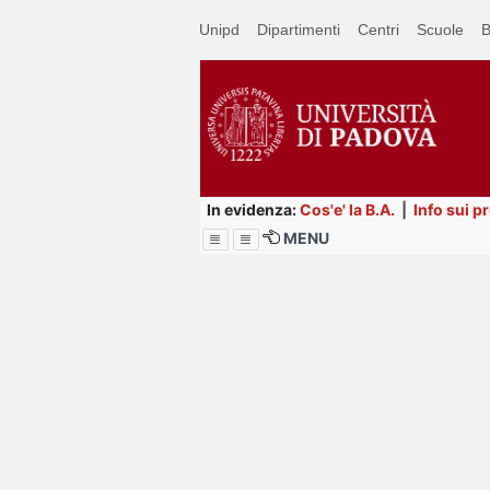
Passa
Unipd
Dipartimenti
Centri
Scuole
B
a
contenuto
principale
In evidenza:
Cos'e' la B.A.
|
Info sui p
MENU
Menu