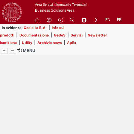
Passa
Area Servizi Informatici e Telematici
a
Business Solutions Area
contenuto
EN
FR
principale
|
In evidenza:
Cos'e' la B.A.
Info sui
|
|
|
|
prodotti
Documentazione
GeBeS
Servizi
Newsletter
|
|
|
Iscrizione
Utility
Archivio news
ApEx
MENU
Menu
Contrai
Espandi
Al momento non ci sono
comunicazioni in
pubblicazione.
Prendi visione delle 55
comunicazioni che non hai