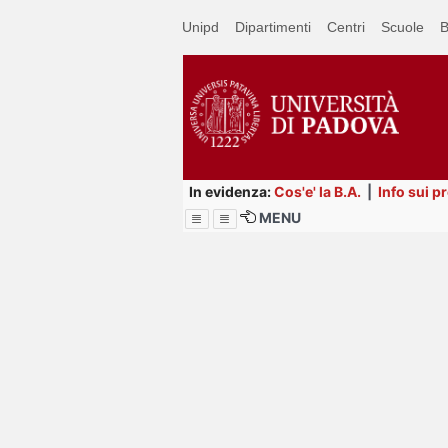
Passa
Unipd
Dipartimenti
Centri
Scuole
B
a
contenuto
principale
In evidenza:
Cos'e' la B.A.
|
Info sui p
MENU
Menu