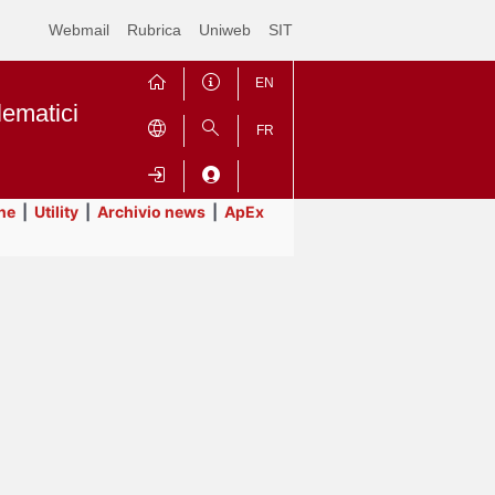
Webmail
Rubrica
Uniweb
SIT
EN
lematici
FR
ne
|
Utility
|
Archivio news
|
ApEx
Contrai
Espandi