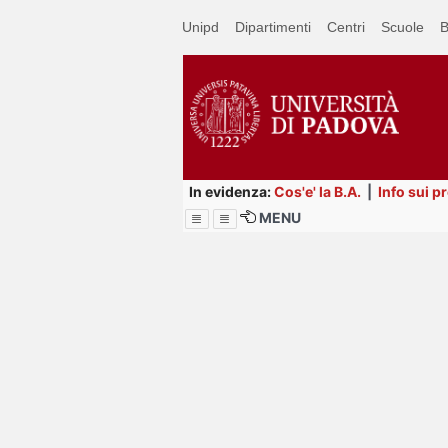
Passa
Unipd
Dipartimenti
Centri
Scuole
B
a
contenuto
principale
In evidenza:
Cos'e' la B.A.
|
Info sui p
MENU
Menu