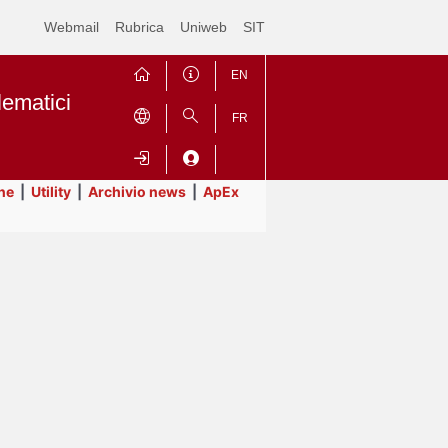
Webmail
Rubrica
Uniweb
SIT
EN
lematici
FR
ne
|
Utility
|
Archivio news
|
ApEx
Contrai
Espandi