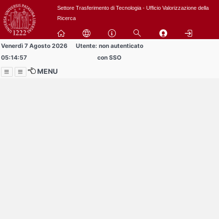
Passa
Settore Trasferimento di Tecnologia - Ufficio Valorizzazione della
a
Ricerca
contenuto
principale
Venerdì 7 Agosto 2026
Utente: non autenticato
05:14:57
con SSO
MENU
Menu
Contrai
Espandi
Al momento non ci sono
comunicazioni
in pubblicazione!