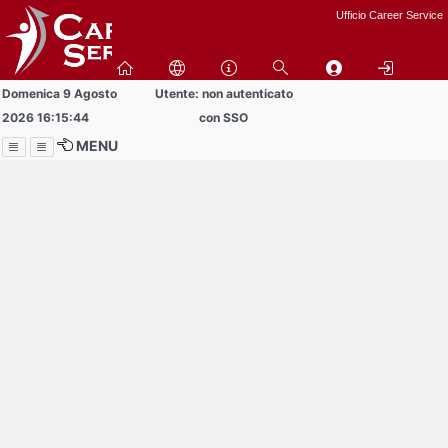
Passa
Ufficio Career Service
a
contenuto
principale
Domenica 9 Agosto
Utente: non autenticato
2026 16:15:44
con SSO
MENU
Menu
Contrai
Espandi