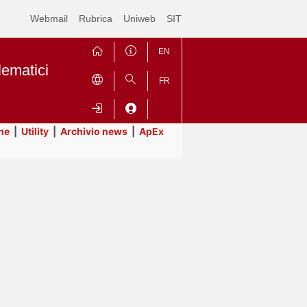
Webmail
Rubrica
Uniweb
SIT
EN
lematici
FR
ne
|
Utility
|
Archivio news
|
ApEx
Contrai
Espandi