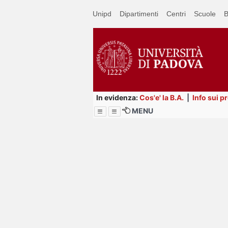
Passa
Unipd
Dipartimenti
Centri
Scuole
B
a
contenuto
principale
In evidenza:
Cos'e' la B.A.
|
Info sui p
MENU
Menu