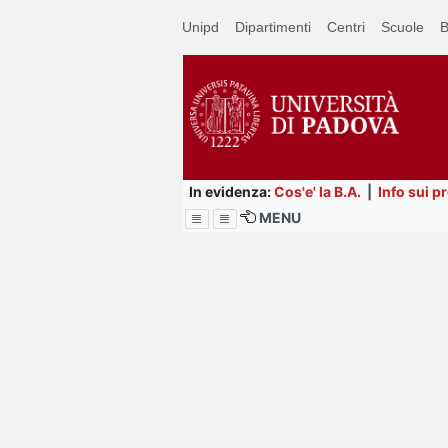
Passa
Unipd
Dipartimenti
Centri
Scuole
B
a
contenuto
principale
In evidenza:
Cos'e' la B.A.
|
Info sui p
MENU
Menu