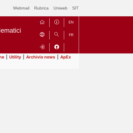
Webmail
Rubrica
Uniweb
SIT
EN
lematici
FR
ne
|
Utility
|
Archivio news
|
ApEx
Contrai
Espandi