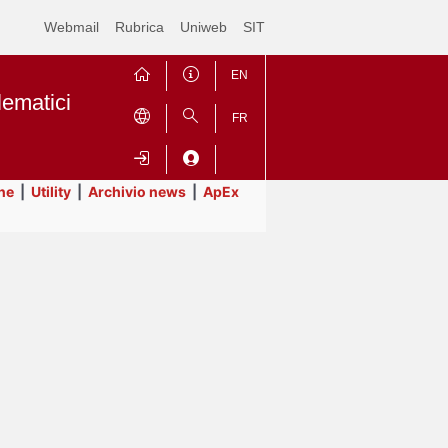
Webmail
Rubrica
Uniweb
SIT
EN
lematici
FR
ne
|
Utility
|
Archivio news
|
ApEx
Contrai
Espandi