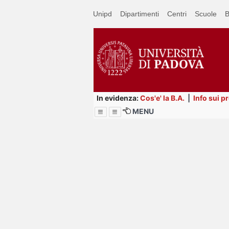
Passa
Unipd
Dipartimenti
Centri
Scuole
B
a
contenuto
principale
In evidenza:
Cos'e' la B.A.
|
Info sui p
MENU
Menu