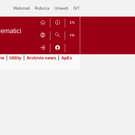
Webmail
Rubrica
Uniweb
SIT
EN
lematici
FR
ne
|
Utility
|
Archivio news
|
ApEx
Contrai
Espandi