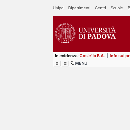
Passa
Unipd
Dipartimenti
Centri
Scuole
B
a
contenuto
principale
In evidenza:
Cos'e' la B.A.
|
Info sui p
MENU
Menu