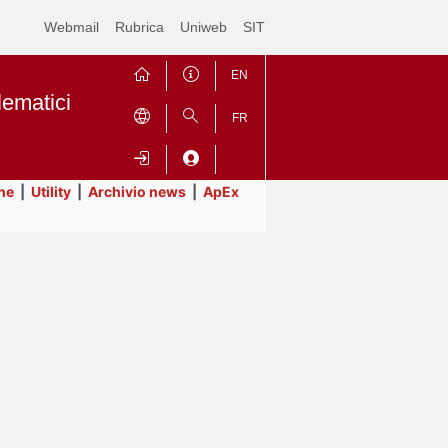
Webmail
Rubrica
Uniweb
SIT
EN
lematici
FR
ne
|
Utility
|
Archivio news
|
ApEx
Contrai
Espandi