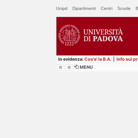
Passa
Unipd
Dipartimenti
Centri
Scuole
B
a
contenuto
principale
In evidenza:
Cos'e' la B.A.
|
Info sui p
MENU
Menu