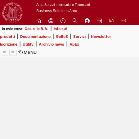
Passa
Area Servizi Informatici e Telematici
a
Business Solutions Area
contenuto
EN
FR
principale
|
In evidenza:
Cos'e' la B.A.
Info sui
|
|
|
|
prodotti
Documentazione
GeBeS
Servizi
Newsletter
|
|
|
Iscrizione
Utility
Archivio news
ApEx
MENU
Menu
Contrai
Espandi
Al momento non ci sono
comunicazioni in
pubblicazione.
Prendi visione delle 55
comunicazioni che non hai