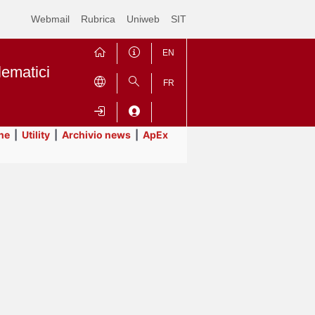
Webmail
Rubrica
Uniweb
SIT
EN
lematici
FR
ne
|
Utility
|
Archivio news
|
ApEx
Contrai
Espandi