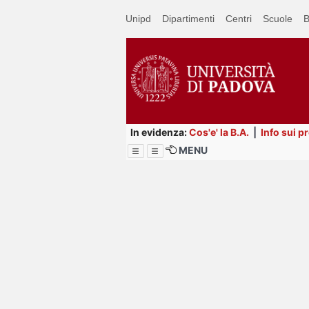
Passa
Unipd
Dipartimenti
Centri
Scuole
B
a
contenuto
principale
In evidenza:
Cos'e' la B.A.
|
Info sui p
MENU
Menu