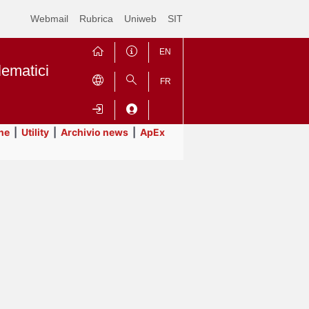
Webmail
Rubrica
Uniweb
SIT
EN
lematici
FR
ne
|
Utility
|
Archivio news
|
ApEx
Contrai
Espandi