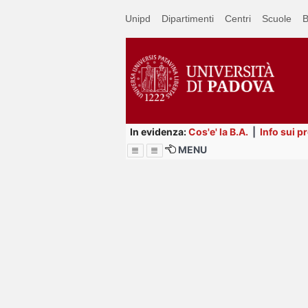
Passa
Unipd
Dipartimenti
Centri
Scuole
B
a
contenuto
principale
In evidenza:
Cos'e' la B.A.
|
Info sui p
MENU
Menu