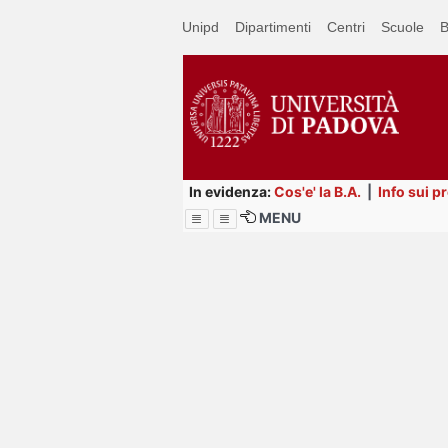
Passa
Unipd
Dipartimenti
Centri
Scuole
B
a
contenuto
principale
In evidenza:
Cos'e' la B.A.
|
Info sui p
MENU
Menu