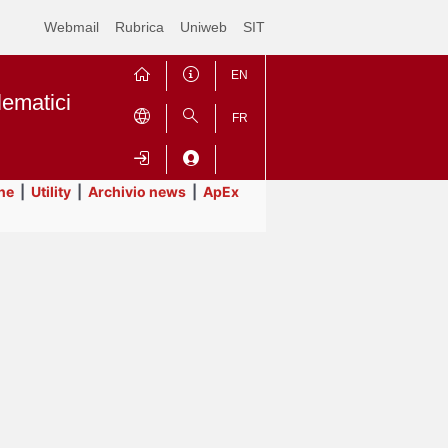
Webmail
Rubrica
Uniweb
SIT
EN
lematici
FR
ne
|
Utility
|
Archivio news
|
ApEx
Contrai
Espandi