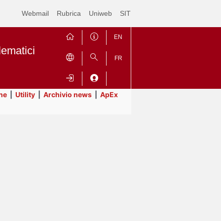
Webmail
Rubrica
Uniweb
SIT
EN
lematici
FR
ne
|
Utility
|
Archivio news
|
ApEx
Contrai
Espandi