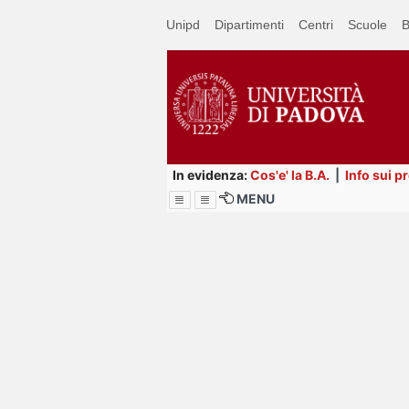
Passa
Unipd
Dipartimenti
Centri
Scuole
B
a
contenuto
principale
In evidenza:
Cos'e' la B.A.
|
Info sui p
MENU
Menu