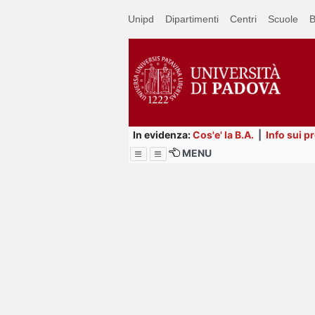
Passa
Unipd
Dipartimenti
Centri
Scuole
B
a
contenuto
principale
In evidenza:
Cos'e' la B.A.
|
Info sui p
MENU
Menu