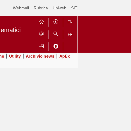
Webmail
Rubrica
Uniweb
SIT
EN
lematici
FR
ne
|
Utility
|
Archivio news
|
ApEx
Contrai
Espandi