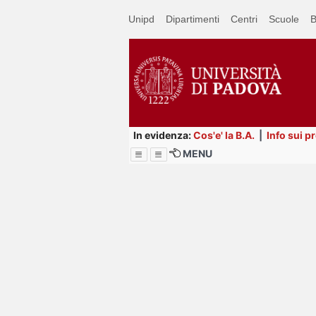
Passa
Unipd
Dipartimenti
Centri
Scuole
B
a
contenuto
principale
In evidenza:
Cos'e' la B.A.
|
Info sui p
MENU
Menu