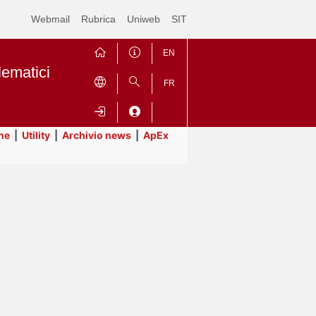
Webmail
Rubrica
Uniweb
SIT
EN
lematici
FR
ne
|
Utility
|
Archivio news
|
ApEx
Contrai
Espandi